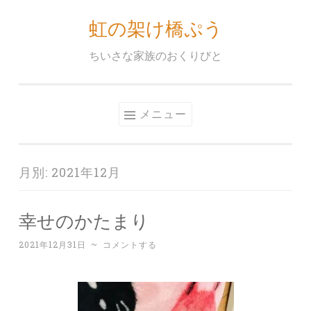
虹の架け橋ぷう
コ
ン
ちいさな家族のおくりびと
テ
ン
ツ
メニュー
へ
ス
キ
月別:
2021年12月
ッ
プ
幸せのかたまり
2021年12月31日
~
コメントする