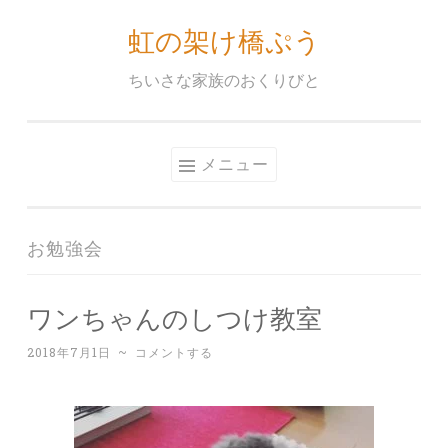
虹の架け橋ぷう
コ
ン
ちいさな家族のおくりびと
テ
ン
ツ
メニュー
へ
ス
キ
お勉強会
ッ
プ
ワンちゃんのしつけ教室
2018年7月1日
~
コメントする