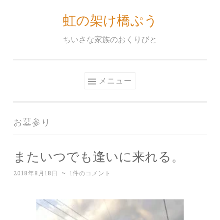
虹の架け橋ぷう
コ
ン
ちいさな家族のおくりびと
テ
ン
ツ
メニュー
へ
ス
キ
お墓参り
ッ
プ
またいつでも逢いに来れる。
2018年8月18日
~
1件のコメント