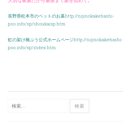
大切な家族だから最後まで愛を込めて。
長野県松本市のペットのお墓http://nijinokakehashi-
poo.info/sp/shoukaisp.htm
虹の架け橋ぷう公式ホームページhttp://nijinokakehashi-
poo.info/sp/index.htm
検
索: