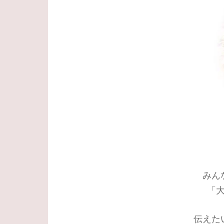
みん
「
伝えた