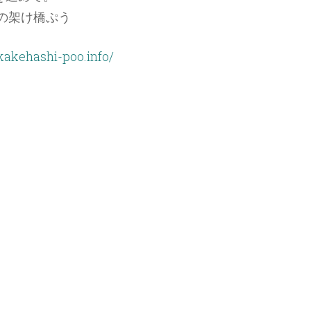
の架け橋ぷう
kehashi-poo.info/