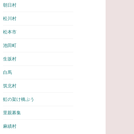
朝日村
松川村
松本市
池田町
生坂村
白馬
筑北村
虹の架け橋ぷう
里親募集
麻績村