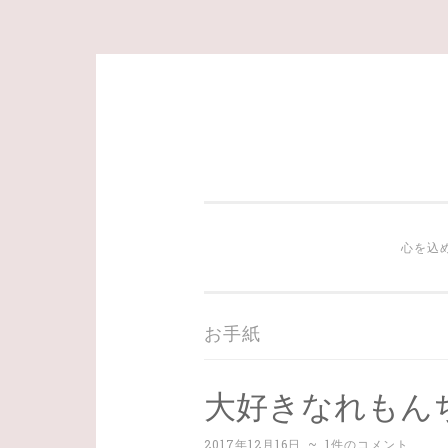
コ
ン
テ
ン
ツ
心を込
へ
ス
キ
お手紙
ッ
プ
大好きなれもん
2017年12月16日
~
1件のコメント