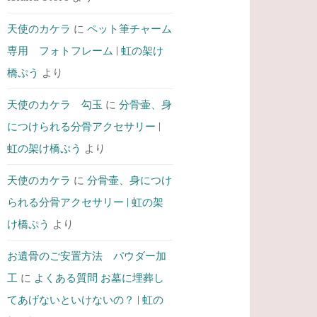
天使のカケラ
に
ペット筆チャーム
専用 フォトフレーム | 虹の架け
橋ぷう
より
天使のカケラ 勾玉
に
分骨壷、身
につけられる分骨アクセサリー |
虹の架け橋ぷう
より
天使のカケラ
に
分骨壷、身につけ
られる分骨アクセサリー | 虹の架
け橋ぷう
より
お遺骨のご安置方法 パウダー加
工
に
よくある質問 お墓に埋葬し
てあげないといけないの？ | 虹の