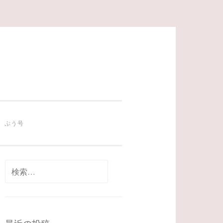
ぷう号
検
索: