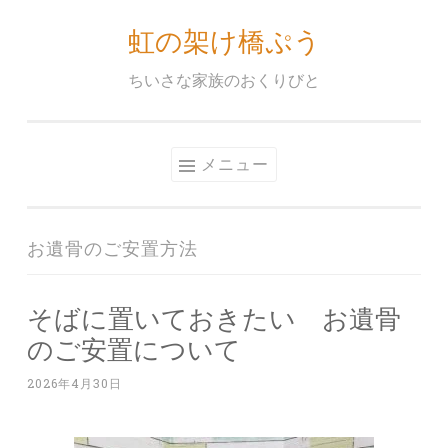
虹の架け橋ぷう
コ
ン
ちいさな家族のおくりびと
テ
ン
ツ
メニュー
へ
ス
キ
お遺骨のご安置方法
ッ
プ
そばに置いておきたい お遺骨
のご安置について
2026年4月30日