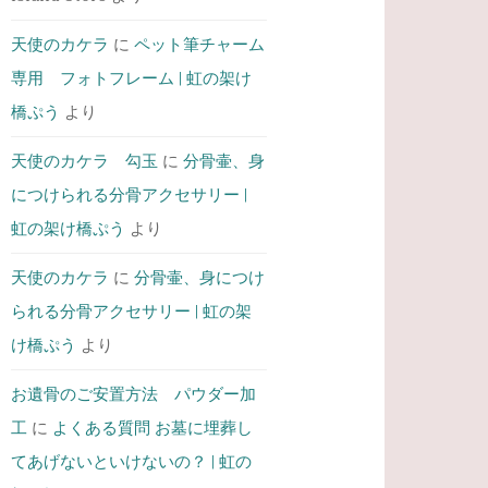
天使のカケラ
に
ペット筆チャーム
専用 フォトフレーム | 虹の架け
橋ぷう
より
天使のカケラ 勾玉
に
分骨壷、身
につけられる分骨アクセサリー |
虹の架け橋ぷう
より
天使のカケラ
に
分骨壷、身につけ
られる分骨アクセサリー | 虹の架
け橋ぷう
より
お遺骨のご安置方法 パウダー加
工
に
よくある質問 お墓に埋葬し
てあげないといけないの？ | 虹の