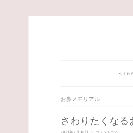
コ
ン
テ
ン
ツ
心を込
へ
ス
キ
お鼻メモリアル
ッ
プ
さわりたくなる
2021年7月30日
~
コメントする