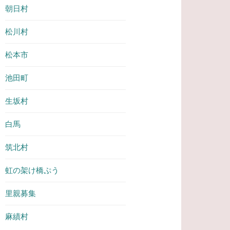
朝日村
松川村
松本市
池田町
生坂村
白馬
筑北村
虹の架け橋ぷう
里親募集
麻績村