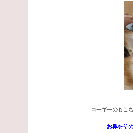
コーギーのもこ
「お鼻をそ