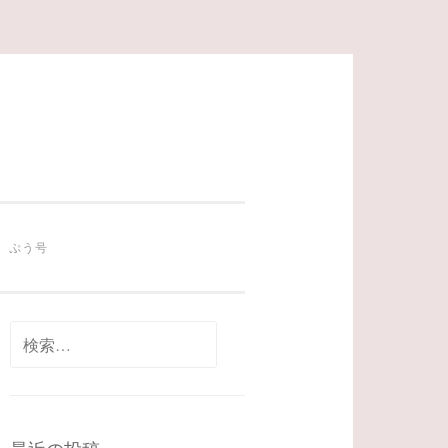
ぷう号
検
索: