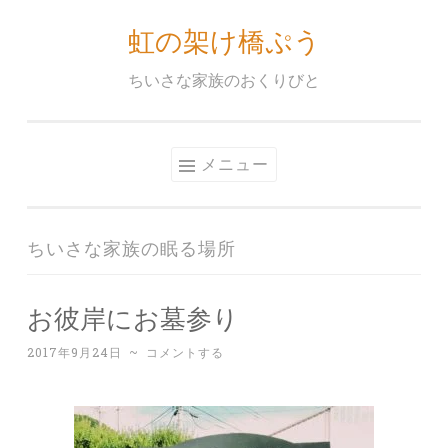
虹の架け橋ぷう
コ
ン
ちいさな家族のおくりびと
テ
ン
ツ
メニュー
へ
ス
キ
ちいさな家族の眠る場所
ッ
プ
お彼岸にお墓参り
2017年9月24日
~
コメントする