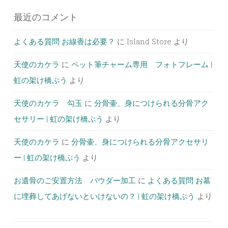
最近のコメント
よくある質問 お線香は必要？
に
Island Store
より
天使のカケラ
に
ペット筆チャーム専用 フォトフレーム |
虹の架け橋ぷう
より
天使のカケラ 勾玉
に
分骨壷、身につけられる分骨アク
セサリー | 虹の架け橋ぷう
より
天使のカケラ
に
分骨壷、身につけられる分骨アクセサリ
ー | 虹の架け橋ぷう
より
お遺骨のご安置方法 パウダー加工
に
よくある質問 お墓
に埋葬してあげないといけないの？ | 虹の架け橋ぷう
より