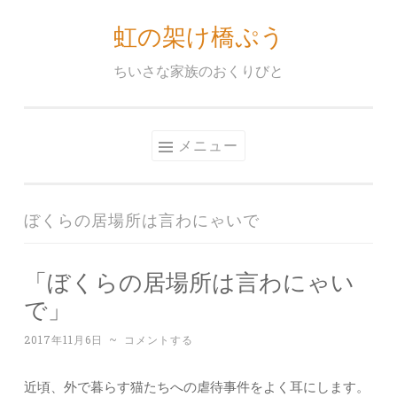
虹の架け橋ぷう
コ
ン
ちいさな家族のおくりびと
テ
ン
ツ
メニュー
へ
ス
キ
ぼくらの居場所は言わにゃいで
ッ
プ
「ぼくらの居場所は言わにゃい
で」
2017年11月6日
~
コメントする
近頃、外で暮らす猫たちへの虐待事件をよく耳にします。