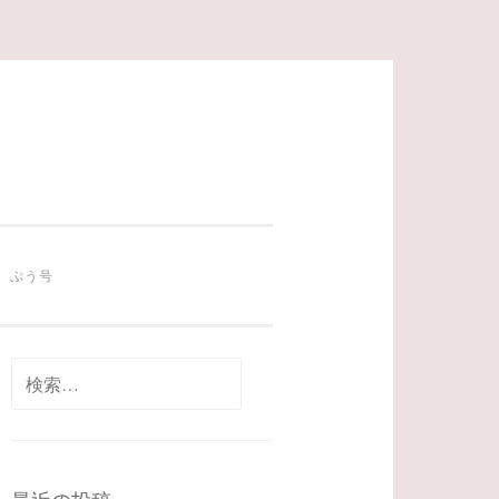
ぷう号
検
索: