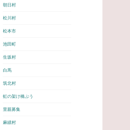
朝日村
松川村
松本市
池田町
生坂村
白馬
筑北村
虹の架け橋ぷう
里親募集
麻績村