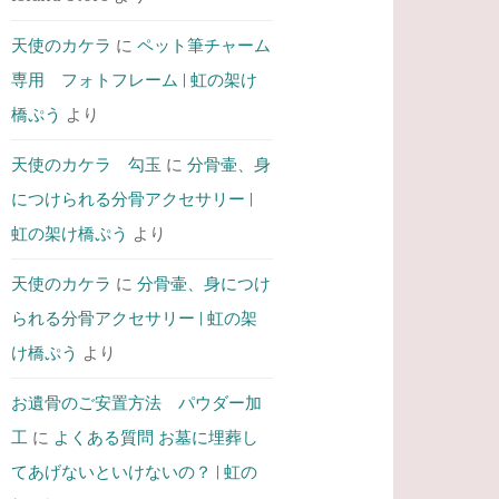
天使のカケラ
に
ペット筆チャーム
専用 フォトフレーム | 虹の架け
橋ぷう
より
天使のカケラ 勾玉
に
分骨壷、身
につけられる分骨アクセサリー |
虹の架け橋ぷう
より
天使のカケラ
に
分骨壷、身につけ
られる分骨アクセサリー | 虹の架
け橋ぷう
より
お遺骨のご安置方法 パウダー加
工
に
よくある質問 お墓に埋葬し
てあげないといけないの？ | 虹の