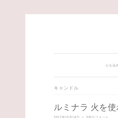
コ
ン
テ
ン
ツ
心を込
へ
ス
キ
キャンドル
ッ
プ
ルミナラ 火を
2017年10月14日
~
3件のコメント