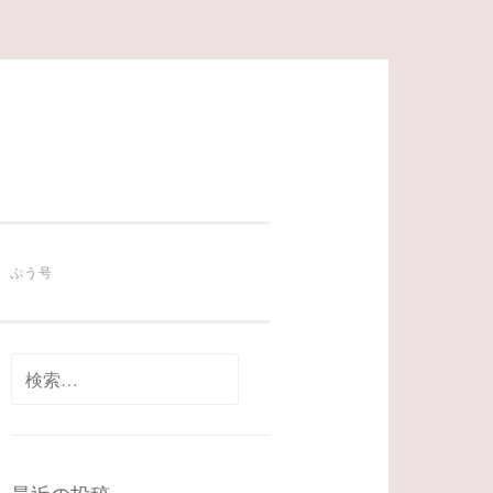
ぷう号
検
索: