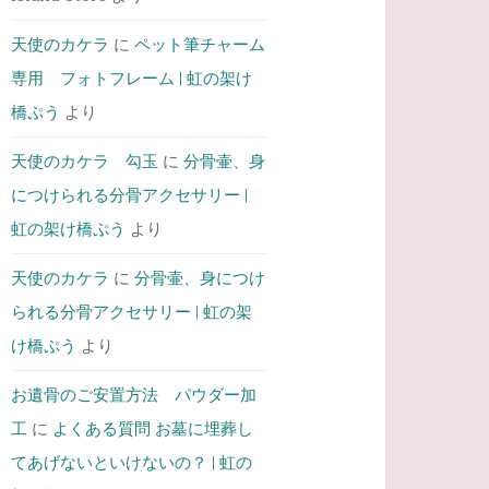
天使のカケラ
に
ペット筆チャーム
専用 フォトフレーム | 虹の架け
橋ぷう
より
天使のカケラ 勾玉
に
分骨壷、身
につけられる分骨アクセサリー |
虹の架け橋ぷう
より
天使のカケラ
に
分骨壷、身につけ
られる分骨アクセサリー | 虹の架
け橋ぷう
より
お遺骨のご安置方法 パウダー加
工
に
よくある質問 お墓に埋葬し
てあげないといけないの？ | 虹の