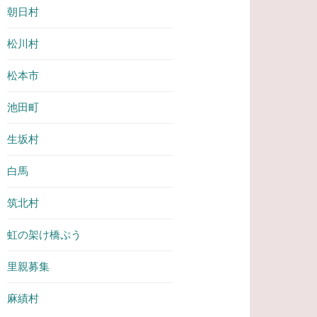
朝日村
松川村
松本市
池田町
生坂村
白馬
筑北村
虹の架け橋ぷう
里親募集
麻績村