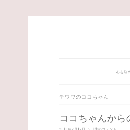
コ
ン
テ
ン
ツ
心を込
へ
ス
キ
チワワのココちゃん
ッ
プ
ココちゃんから
2018年2月12日
~
1件のコメント