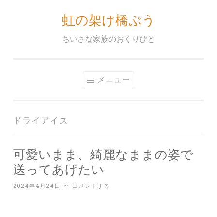
虹の架け橋ぷう
コ
ン
ちいさな家族のおくりびと
テ
ン
ツ
メニュー
へ
ス
キ
ドライアイス
ッ
プ
可愛いまま、綺麗なままの姿で
送ってあげたい
2024年4月24日
~
コメントする