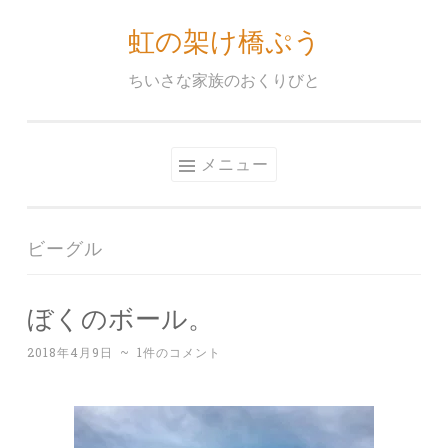
虹の架け橋ぷう
コ
ン
ちいさな家族のおくりびと
テ
ン
ツ
メニュー
へ
ス
キ
ビーグル
ッ
プ
ぼくのボール。
2018年4月9日
~
1件のコメント