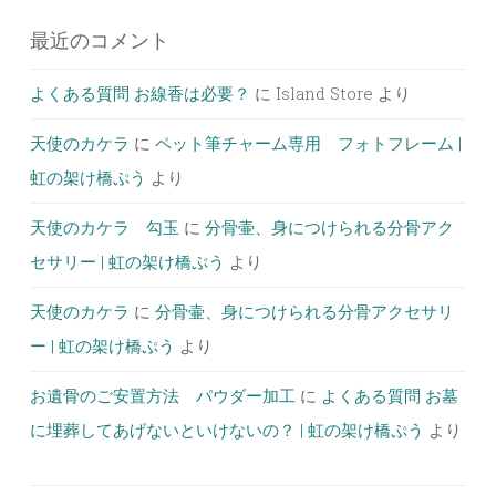
最近のコメント
よくある質問 お線香は必要？
に
Island Store
より
天使のカケラ
に
ペット筆チャーム専用 フォトフレーム |
虹の架け橋ぷう
より
天使のカケラ 勾玉
に
分骨壷、身につけられる分骨アク
セサリー | 虹の架け橋ぷう
より
天使のカケラ
に
分骨壷、身につけられる分骨アクセサリ
ー | 虹の架け橋ぷう
より
お遺骨のご安置方法 パウダー加工
に
よくある質問 お墓
に埋葬してあげないといけないの？ | 虹の架け橋ぷう
より