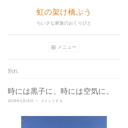
虹の架け橋ぷう
コ
ン
ちいさな家族のおくりびと
テ
ン
ツ
メニュー
へ
ス
キ
別れ
ッ
プ
時には黒子に、時には空気に。
2018年2月15日
~
コメントする