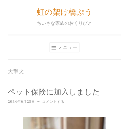
虹の架け橋ぷう
コ
ン
ちいさな家族のおくりびと
テ
ン
ツ
メニュー
へ
ス
キ
大型犬
ッ
プ
ペット保険に加入しました
2024年6月28日
~
コメントする