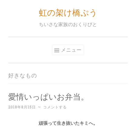
虹の架け橋ぷう
コ
ン
ちいさな家族のおくりびと
テ
ン
ツ
メニュー
へ
ス
キ
好きなもの
ッ
プ
愛情いっぱいお弁当。
2018年8月15日
~
コメントする
頑張って生き抜いたキミへ。