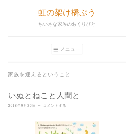
虹の架け橋ぷう
コ
ン
ちいさな家族のおくりびと
テ
ン
ツ
メニュー
へ
ス
キ
家族を迎えるということ
ッ
プ
いぬとねこと人間と
2018年9月20日
~
コメントする