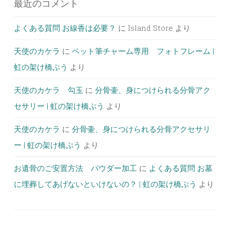
最近のコメント
よくある質問 お線香は必要？
に
Island Store
より
天使のカケラ
に
ペット筆チャーム専用 フォトフレーム |
虹の架け橋ぷう
より
天使のカケラ 勾玉
に
分骨壷、身につけられる分骨アク
セサリー | 虹の架け橋ぷう
より
天使のカケラ
に
分骨壷、身につけられる分骨アクセサリ
ー | 虹の架け橋ぷう
より
お遺骨のご安置方法 パウダー加工
に
よくある質問 お墓
に埋葬してあげないといけないの？ | 虹の架け橋ぷう
より