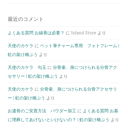
最近のコメント
よくある質問 お線香は必要？
に
Island Store
より
天使のカケラ
に
ペット筆チャーム専用 フォトフレーム |
虹の架け橋ぷう
より
天使のカケラ 勾玉
に
分骨壷、身につけられる分骨アク
セサリー | 虹の架け橋ぷう
より
天使のカケラ
に
分骨壷、身につけられる分骨アクセサリ
ー | 虹の架け橋ぷう
より
お遺骨のご安置方法 パウダー加工
に
よくある質問 お墓
に埋葬してあげないといけないの？ | 虹の架け橋ぷう
より