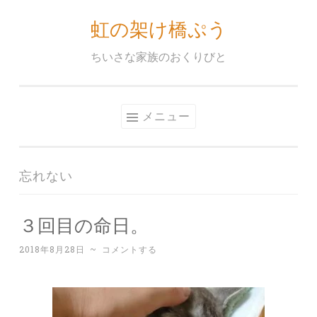
虹の架け橋ぷう
コ
ン
ちいさな家族のおくりびと
テ
ン
ツ
メニュー
へ
ス
キ
忘れない
ッ
プ
３回目の命日。
2018年8月28日
~
コメントする