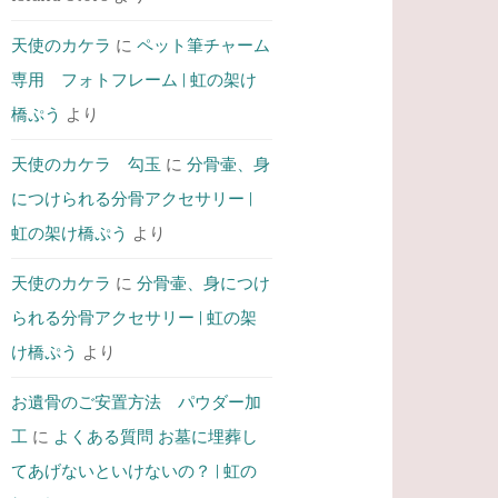
天使のカケラ
に
ペット筆チャーム
専用 フォトフレーム | 虹の架け
橋ぷう
より
天使のカケラ 勾玉
に
分骨壷、身
につけられる分骨アクセサリー |
虹の架け橋ぷう
より
天使のカケラ
に
分骨壷、身につけ
られる分骨アクセサリー | 虹の架
け橋ぷう
より
お遺骨のご安置方法 パウダー加
工
に
よくある質問 お墓に埋葬し
てあげないといけないの？ | 虹の