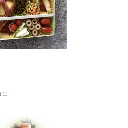
。
うに。