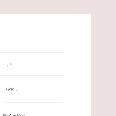
ぷう号
検
索: