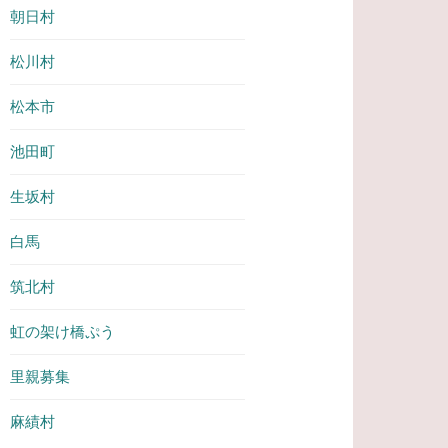
朝日村
松川村
松本市
池田町
生坂村
白馬
筑北村
虹の架け橋ぷう
里親募集
麻績村