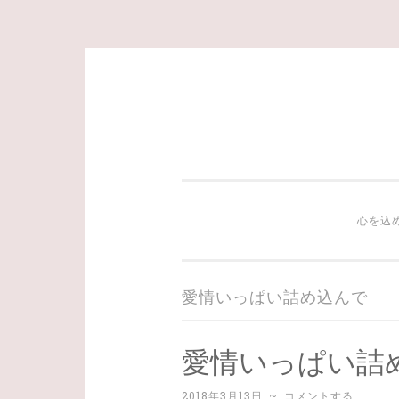
コ
ン
テ
ン
ツ
心を込
へ
ス
キ
愛情いっぱい詰め込んで
ッ
プ
愛情いっぱい詰
2018年3月13日
~
コメントする