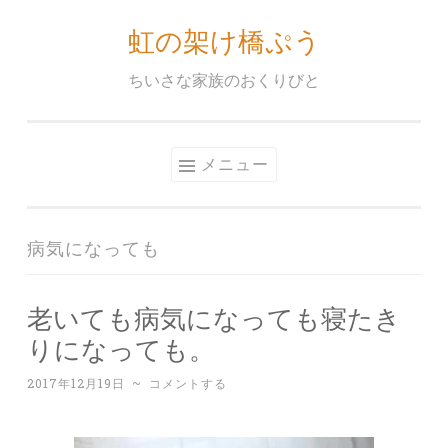
虹の架け橋ぷう
コ
ン
ちいさな家族のおくりびと
テ
ン
ツ
メニュー
へ
ス
キ
病気になっても
ッ
プ
老いても病気になっても寝たき
りになっても。
2017年12月19日
~
コメントする