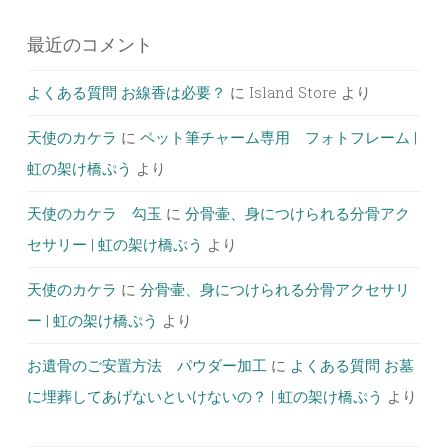
最近のコメント
よくある質問 お線香は必要？
に
Island Store
より
天使のカケラ
に
ペット筆チャーム専用 フォトフレーム |
虹の架け橋ぷう
より
天使のカケラ 勾玉
に
分骨壷、身につけられる分骨アク
セサリー | 虹の架け橋ぷう
より
天使のカケラ
に
分骨壷、身につけられる分骨アクセサリ
ー | 虹の架け橋ぷう
より
お遺骨のご安置方法 パウダー加工
に
よくある質問 お墓
に埋葬してあげないといけないの？ | 虹の架け橋ぷう
より