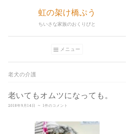
虹の架け橋ぷう
コ
ン
ちいさな家族のおくりびと
テ
ン
ツ
メニュー
へ
ス
キ
老犬の介護
ッ
プ
老いてもオムツになっても。
2018年9月14日
~
1件のコメント