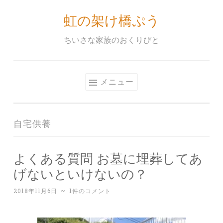
虹の架け橋ぷう
コ
ン
ちいさな家族のおくりびと
テ
ン
ツ
メニュー
へ
ス
キ
自宅供養
ッ
プ
よくある質問 お墓に埋葬してあ
げないといけないの？
2018年11月6日
~
1件のコメント