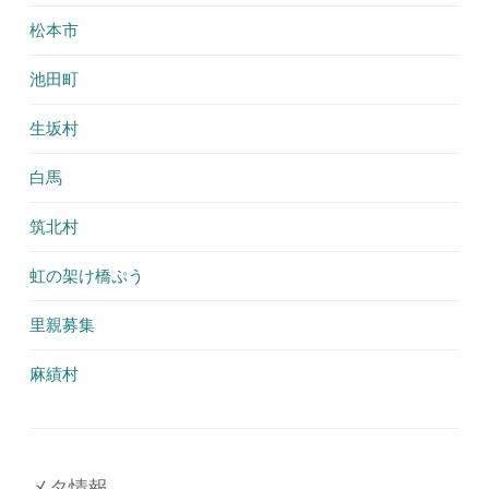
松本市
池田町
生坂村
白馬
筑北村
虹の架け橋ぷう
里親募集
麻績村
メタ情報