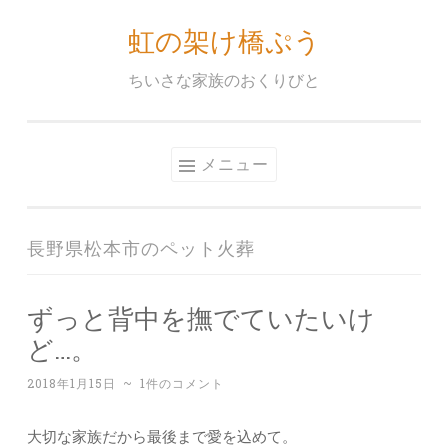
虹の架け橋ぷう
コ
ン
ちいさな家族のおくりびと
テ
ン
ツ
メニュー
へ
ス
キ
長野県松本市のペット火葬
ッ
プ
ずっと背中を撫でていたいけ
ど…。
2018年1月15日
~
1件のコメント
大切な家族だから最後まで愛を込めて。