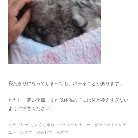
寝たきりになってしまっても、出来ることがあります。
ただし、寒い季節、また低体温の子には体が冷えすぎない
ようご注意ください。
カテゴリー:
ちいさな家族
、
ペットセレモニー
、
信州ペットセレモ
ニー
、
塩尻市
、
安曇野市
、
松本市