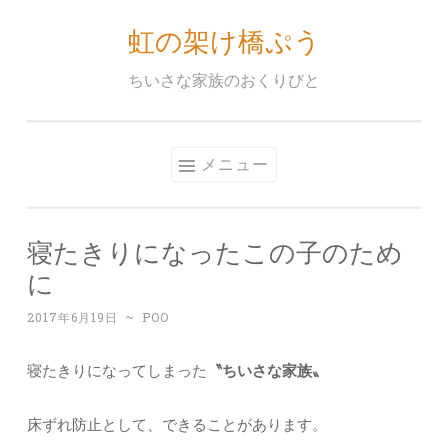
虹の架け橋ぷう
コ
ン
ちいさな家族のおくりびと
テ
ン
ツ
メニュー
へ
ス
キ
寝たきりになったこの子のため
ッ
に
プ
2017年6月19日
~
POO
寝たきりになってしまった
〝ちいさな家族〟
床ずれ防止として、できることがあります。