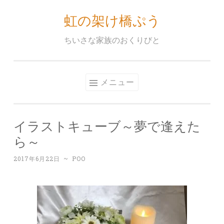
虹の架け橋ぷう
コ
ン
ちいさな家族のおくりびと
テ
ン
ツ
メニュー
へ
ス
キ
イラストキューブ～夢で逢えた
ッ
ら～
プ
2017年6月22日
~
POO