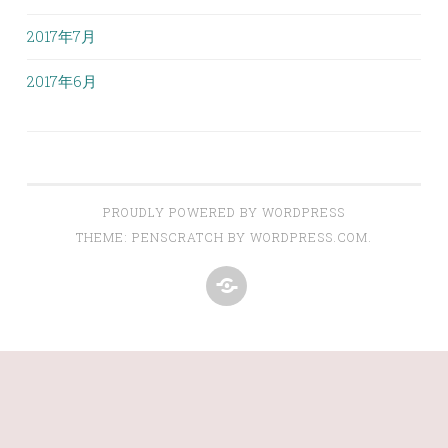
2017年7月
2017年6月
PROUDLY POWERED BY WORDPRESS
THEME: PENSCRATCH BY
WORDPRESS.COM
.
虹
の
架
け
橋
ぷ