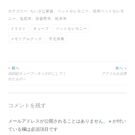
カテゴリー:
ちいさな家族
、
ペットセレモニー
、
信州ペットセレモ
ニー
、
塩尻市
、
安曇野市
、
松本市
イラスト
キューブ
ペットセレモニー
メモリアルグッズ
手元供養
投
< 前へ
次へ >
似顔絵キューブ～キミがのこしてく
アクリルお位牌
れたもの～
稿
ナ
コメントを残す
ビ
ゲ
メールアドレスが公開されることはありません。
※
が付い
ている欄は必須項目です
ー