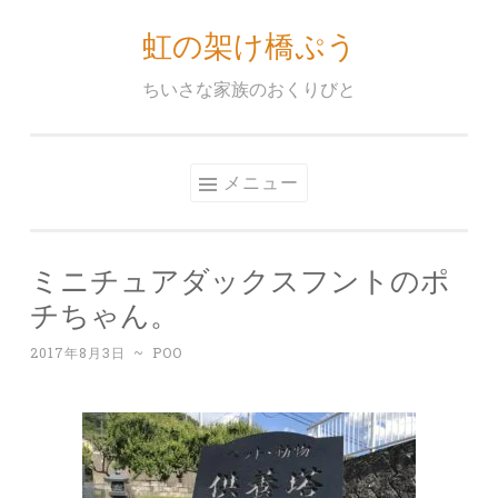
虹の架け橋ぷう
コ
ン
ちいさな家族のおくりびと
テ
ン
ツ
メニュー
へ
ス
キ
ミニチュアダックスフントのポ
ッ
チちゃん。
プ
2017年8月3日
~
POO