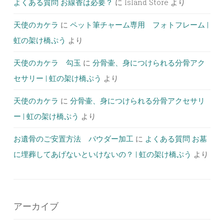
よくある質問 お線香は必要？
に
Island Store
より
天使のカケラ
に
ペット筆チャーム専用 フォトフレーム |
虹の架け橋ぷう
より
天使のカケラ 勾玉
に
分骨壷、身につけられる分骨アク
セサリー | 虹の架け橋ぷう
より
天使のカケラ
に
分骨壷、身につけられる分骨アクセサリ
ー | 虹の架け橋ぷう
より
お遺骨のご安置方法 パウダー加工
に
よくある質問 お墓
に埋葬してあげないといけないの？ | 虹の架け橋ぷう
より
アーカイブ