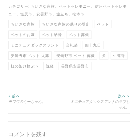
カテゴリー:
ちいさな家族
、
ペットセレモニー
、
信州ペットセレモ
ニー
、
塩尻市
、
安曇野市
、
旅立ち
、
松本市
ちいさな家族
ちいさな家族の眠りの場所
ペット
ペットのお墓
ペット納骨
ペット葬儀
ミニチュアダックスフント
合祀墓
四十九日
安曇野市 ペット 火葬
安曇野市 ペット 葬儀
犬
生蓮寺
虹の架け橋ぷう
読経
長野県安曇野市
投
< 前へ
次へ >
チワワのくーちゃん。
ミニチュアダックスフントのラブち
ゃん。
稿
ナ
コメントを残す
ビ