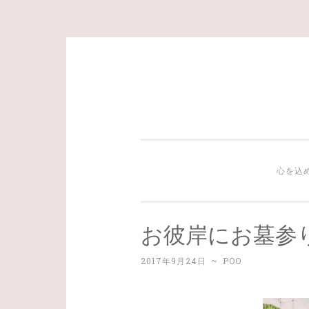
コ
ン
テ
ン
ツ
心を込
へ
ス
キ
お彼岸にお墓参
ッ
プ
2017年9月24日
~
POO