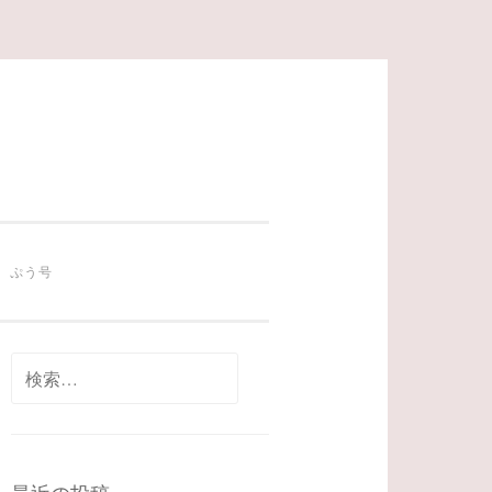
ぷう号
検
索: