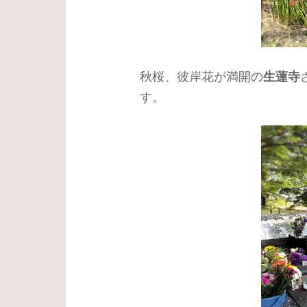
秋桜、彼岸花が満開の
生蓮寺
す。