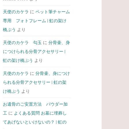
天使のカケラ
に
ペット筆チャーム
専用 フォトフレーム | 虹の架け
橋ぷう
より
天使のカケラ 勾玉
に
分骨壷、身
につけられる分骨アクセサリー |
虹の架け橋ぷう
より
天使のカケラ
に
分骨壷、身につけ
られる分骨アクセサリー | 虹の架
け橋ぷう
より
お遺骨のご安置方法 パウダー加
工
に
よくある質問 お墓に埋葬し
てあげないといけないの？ | 虹の