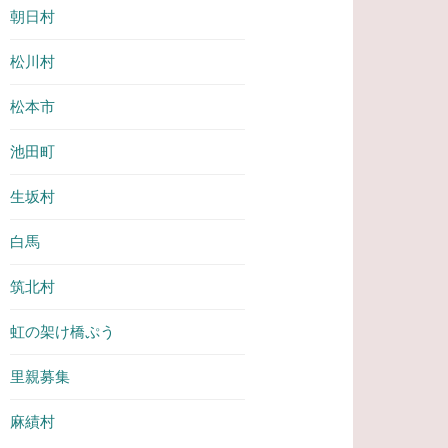
朝日村
松川村
松本市
池田町
生坂村
白馬
筑北村
虹の架け橋ぷう
里親募集
麻績村