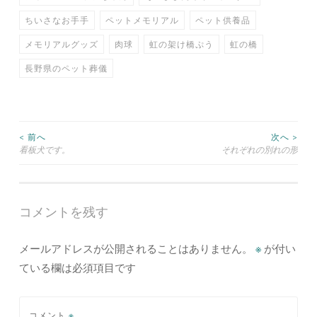
ちいさなお手手
ペットメモリアル
ペット供養品
メモリアルグッズ
肉球
虹の架け橋ぷう
虹の橋
長野県のペット葬儀
投
< 前へ
次へ >
看板犬です。
それぞれの別れの形
稿
ナ
コメントを残す
ビ
メールアドレスが公開されることはありません。
※
が付い
ゲ
ている欄は必須項目です
ー
コメント
※