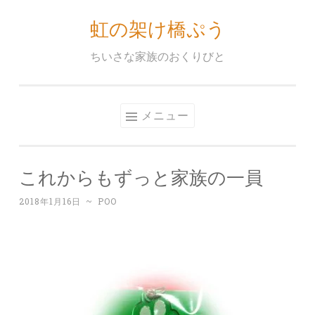
虹の架け橋ぷう
コ
ン
ちいさな家族のおくりびと
テ
ン
ツ
メニュー
へ
ス
キ
これからもずっと家族の一員
ッ
プ
2018年1月16日
~
POO