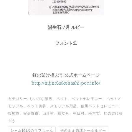
誕生石:7月 ルビー
フォント:L
虹の架け橋ぷう 公式ホームページ
http://nijinokakehashi-poo.info/
カテゴリー:
ちいさな家族
、
ペット
、
ペットセレモニー
、
ペットメ
モリアル
、
ペット供養
、
メモリアル用品
、
信州ペットセレモニー
、
塩尻市
、
安曇野市
、
山形村
、
旅立ち
、
朝日村
、
松本市
、
虹の架け橋
ぷう
シャムMIXのラフちゃん
そのまま肉球キーホルダー