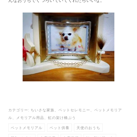
んなおうちでくつろいでいてくれたらいいな。
カテゴリー:
ちいさな家族
、
ペットセレモニー
、
ペットメモリア
ル
、
メモリアル用品
、
虹の架け橋ぷう
ペットメモリアル
ペット供養
天使のおうち