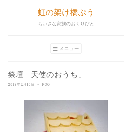
虹の架け橋ぷう
コ
ン
ちいさな家族のおくりびと
テ
ン
ツ
メニュー
へ
ス
キ
祭壇「天使のおうち」
ッ
プ
2018年2月10日
~
POO