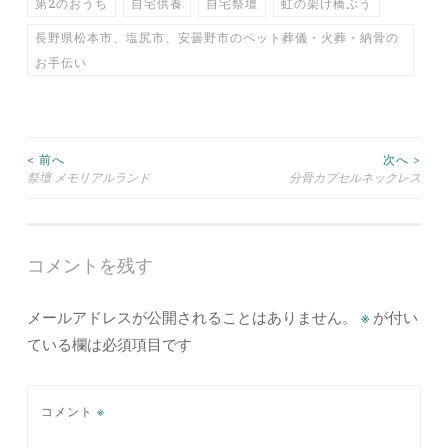
第2のおうち
自宅供養
自宅祭壇
虹の架け橋ぷう
長野県松本市、塩尻市、安曇野市のペット葬儀・火葬・納骨の
お手伝い
投
< 前へ
次へ >
祭壇 メモリアルランド
分骨カプセルネックレス
稿
ナ
コメントを残す
ビ
メールアドレスが公開されることはありません。
※
が付い
ゲ
ている欄は必須項目です
ー
シ
コメント
※