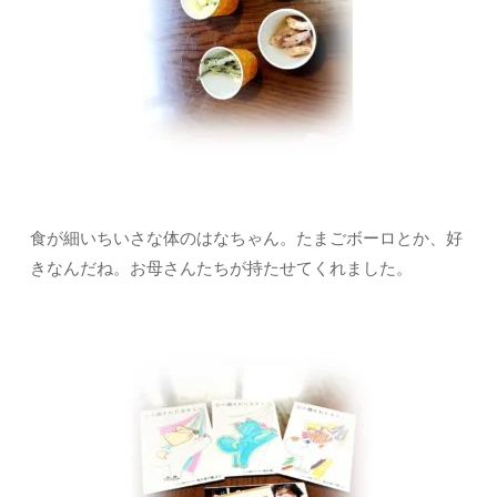
食が細いちいさな体のはなちゃん。たまごボーロとか、好
きなんだね。お母さんたちが持たせてくれました。