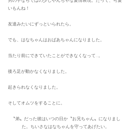
男の子ならではの少しやんちゃな愛情表現。だって、可愛
いもんね！
友達みたいにずっといられたら。
でも、はなちゃんはおばあちゃんになりました。
当たり前にできていたことができなくなって…。
後ろ足が動かなくなりました。
起きられなくなりました。
そしてオムツをすることに。
〝弟〟だった彼はいつの日か〝お兄ちゃん〟になりまし
た。ちいさなはなちゃんを守ってあげたい。