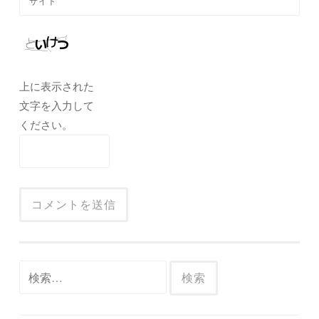
サイト
上に表示された
文字を入力して
ください。
検
索: