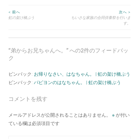
投
< 前へ
次へ >
虹の架け橋ぷう
ちいさな家族の合同供養祭を行いま
す。
稿
ナ
“
弟からお兄ちゃんへ。
” への2件のフィードバッ
ビ
ク
ゲ
ピンバック:
お帰りなさい、はなちゃん。 | 虹の架け橋ぷう
ー
ピンバック:
パピヨンのはなちゃん。 | 虹の架け橋ぷう
シ
コメントを残す
ョ
メールアドレスが公開されることはありません。
※
が付い
ン
ている欄は必須項目です