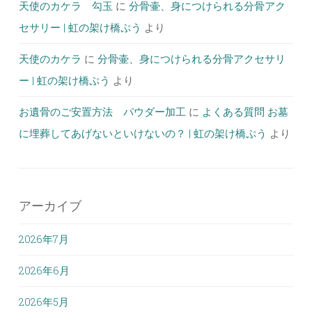
天使のカケラ 勾玉
に
分骨壷、身につけられる分骨アク
セサリー | 虹の架け橋ぷう
より
天使のカケラ
に
分骨壷、身につけられる分骨アクセサリ
ー | 虹の架け橋ぷう
より
お遺骨のご安置方法 パウダー加工
に
よくある質問 お墓
に埋葬してあげないといけないの？ | 虹の架け橋ぷう
より
アーカイブ
2026年7月
2026年6月
2026年5月