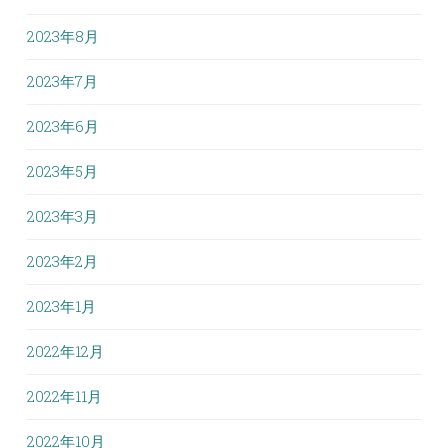
2023年8月
2023年7月
2023年6月
2023年5月
2023年3月
2023年2月
2023年1月
2022年12月
2022年11月
2022年10月