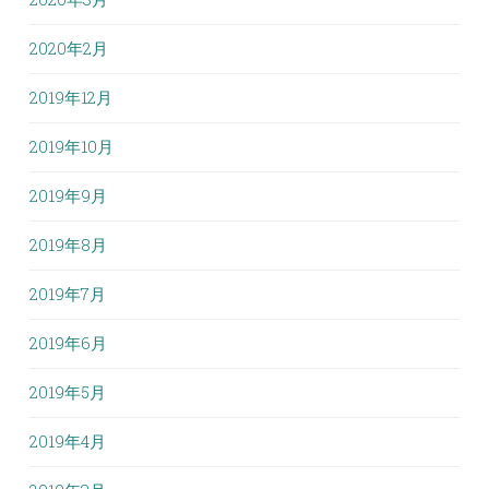
2020年2月
2019年12月
2019年10月
2019年9月
2019年8月
2019年7月
2019年6月
2019年5月
2019年4月