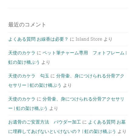
最近のコメント
よくある質問 お線香は必要？
に
Island Store
より
天使のカケラ
に
ペット筆チャーム専用 フォトフレーム |
虹の架け橋ぷう
より
天使のカケラ 勾玉
に
分骨壷、身につけられる分骨アク
セサリー | 虹の架け橋ぷう
より
天使のカケラ
に
分骨壷、身につけられる分骨アクセサリ
ー | 虹の架け橋ぷう
より
お遺骨のご安置方法 パウダー加工
に
よくある質問 お墓
に埋葬してあげないといけないの？ | 虹の架け橋ぷう
より