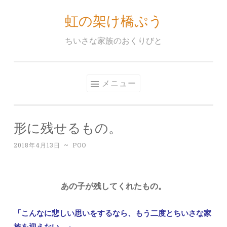
虹の架け橋ぷう
コ
ン
ちいさな家族のおくりびと
テ
ン
ツ
メニュー
へ
ス
キ
形に残せるもの。
ッ
プ
2018年4月13日
~
POO
あの子が残してくれたもの。
「こんなに悲しい思いをするなら、もう二度とちいさな家
族を迎えない。」