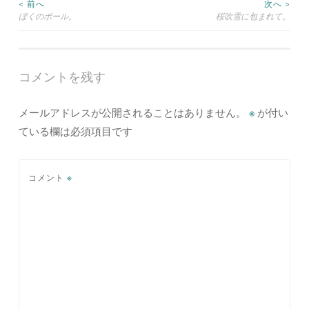
投
< 前へ
次へ >
ぼくのボール。
桜吹雪に包まれて。
稿
ナ
コメントを残す
ビ
メールアドレスが公開されることはありません。
※
が付い
ゲ
ている欄は必須項目です
ー
シ
コメント
※
ョ
ン