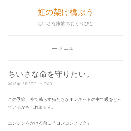
虹の架け橋ぷう
コ
ン
ちいさな家族のおくりびと
テ
ン
ツ
メニュー
へ
ス
キ
ちいさな命を守りたい。
ッ
プ
2018年12月27日
~
POO
この季節、外で暮らす猫たちがボンネットの中で暖をとっ
ているかもしれません。
エンジンをかける前に「コンコンノック」