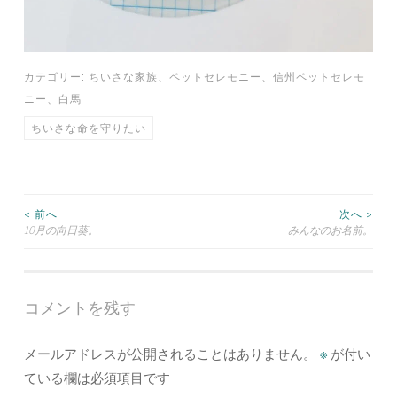
カテゴリー:
ちいさな家族
、
ペットセレモニー
、
信州ペットセレモ
ニー
、
白馬
ちいさな命を守りたい
投
< 前へ
次へ >
10月の向日葵。
みんなのお名前。
稿
ナ
コメントを残す
ビ
メールアドレスが公開されることはありません。
※
が付い
ゲ
ている欄は必須項目です